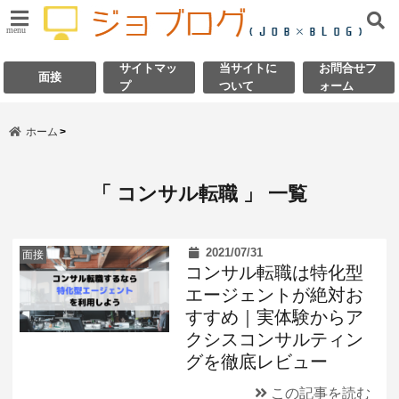
menu
サイトマッ
当サイトに
お問合せフ
面接
プ
ついて
ォーム
ホーム
「 コンサル転職 」 一覧
2021/07/31
面接
コンサル転職は特化型
エージェントが絶対お
すすめ｜実体験からア
クシスコンサルティン
グを徹底レビュー
この記事を読む